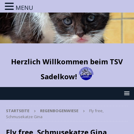
MENU
Herzlich Willkommen beim TSV
Sadelkow!
STARTSEITE
REGENBOGENWIESE
Fly free,
Schmusekatze Gina
Fly free, Schmusekatze Gina