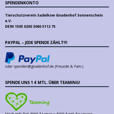
SPENDENKONTO
Tierschutzverein Sadelkow Gnadenhof Sonnenschein
e.V.
DE90 1505 0200 3060 5112 75
PAYPAL – JEDE SPENDE ZÄHLT!!!
oder spenden@gnadenhof.de (Freunde & Fam.)
SPENDE UNS 1 € MTL. ÜBER TEAMING!
Mach mit! Ziel: 3000 Teamer = 3000 € mtl. für unsere