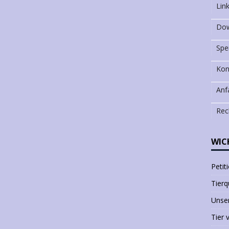
Lin
Dow
Spe
Kon
Anf
Rec
WIC
Petit
Tierq
Unser
Tier 