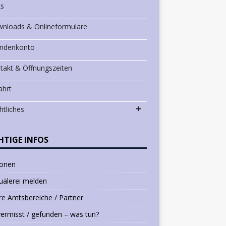
ks
nloads & Onlineformulare
ndenkonto
takt & Öffnungszeiten
ahrt
htliches
HTIGE INFOS
ionen
uälerei melden
e Amtsbereiche / Partner
vermisst / gefunden – was tun?