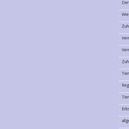
Der
Wie
Zuh
Ver
Ver
Zuh
Tie
Reg
Tie
Erb
all