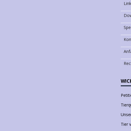
Lin
Dow
Spe
Kon
Anf
Rec
WIC
Petit
Tierq
Unser
Tier 