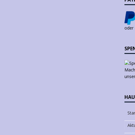
oder
SPE
Mach 
unser
HAU
Star
Akt