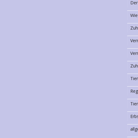
Der
Wie
Zuh
Ver
Ver
Zuh
Tie
Reg
Tie
Erb
all