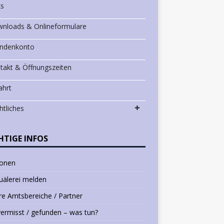
ks
nloads & Onlineformulare
ndenkonto
takt & Öffnungszeiten
ahrt
htliches
HTIGE INFOS
ionen
uälerei melden
e Amtsbereiche / Partner
vermisst / gefunden – was tun?