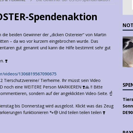
 OSTER-Spendenaktion
NOT
 die beiden Gewinner der „dicken Ostereier“ von Martin
Witten – da wo vor kurzem eingebrochen wurde. Das
taren gut genannt und kann die Hilfe bestimmt sehr gut
n. ❣️
r/videos/1306819567090675
 2 Tierschutzvereine/ Tierheime. Ihr müsst sein Video
SPE
D noch eine WEITERE Person MARKIEREN ❣️🙏 ‼ Bitte
ommentieren, sondern auf der angeklickten Video-Seite. ☝️
Tier
ienstag bis Donnerstag wird ausgelost. Klickt was das Zeug
Sonn
rkierungen funktionieren 🐾😍 Und teilen teilen teilen ❣️
DE90
PAYP