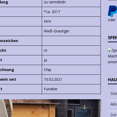
lung
zu vermitteln
*ca. 2017
oder
EKH
Weiß-Grautiger
SPE
nnzeichen
cht
m
Mach 
rt
ja
unser
ichnung
Chip
heim seit
10.02.2021
HAU
ft
Fundtier
Star
Akt
Der