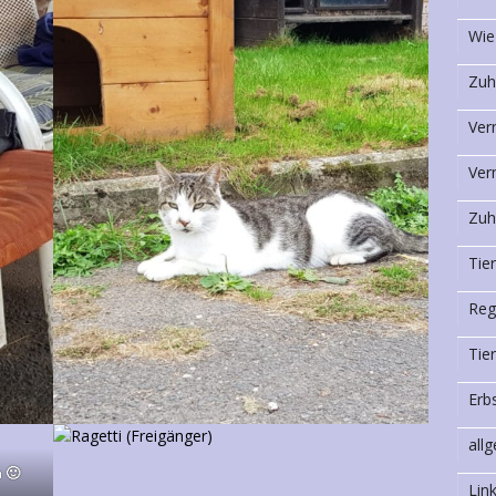
Wie
Zuh
Ver
Ver
Zuh
Tie
Reg
Tie
Erb
all
 🙂
Lin