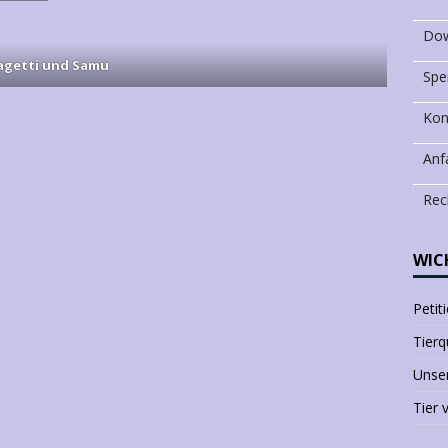
Dow
agetti und Samu
Spe
Kon
Anf
Rec
WIC
Petit
Tierq
Unser
Tier 