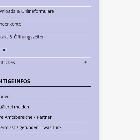
nloads & Onlineformulare
ndenkonto
takt & Öffnungszeiten
ahrt
htliches
HTIGE INFOS
ionen
uälerei melden
e Amtsbereiche / Partner
vermisst / gefunden – was tun?