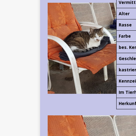
Vermitt
Alter
Rasse
Farbe
bes. Ke
Geschle
kastrie
Kennze
Im Tier
Herkun