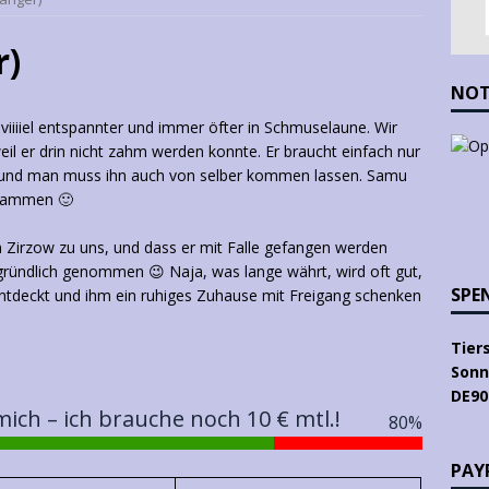
r)
NOT
e viiiiel entspannter und immer öfter in Schmuselaune. Wir
eil er drin nicht zahm werden konnte. Er braucht einfach nur
e, und man muss ihn auch von selber kommen lassen. Samu
zusammen 🙂
 Zirzow zu uns, und dass er mit Falle gefangen werden
 gründlich genommen 😉 Naja, was lange währt, wird oft gut,
SPE
entdeckt und ihm ein ruhiges Zuhause mit Freigang schenken
Tier
Sonn
DE90
 mich – ich brauche noch 10 € mtl.!
80
%
PAYP