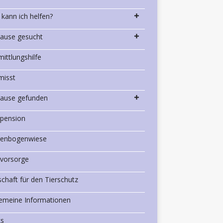
 kann ich helfen?
ause gesucht
mittlungshilfe
misst
ause gefunden
rpension
enbogenwiese
rvorsorge
schaft für den Tierschutz
gemeine Informationen
ks