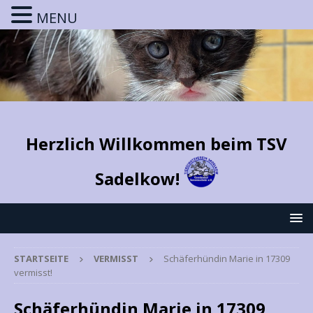
MENU
Herzlich Willkommen beim TSV
Sadelkow!
STARTSEITE
VERMISST
Schäferhündin Marie in 17309
vermisst!
Schäferhündin Marie in 17309