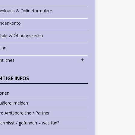
nloads & Onlineformulare
ndenkonto
takt & Öffnungszeiten
ahrt
htliches
HTIGE INFOS
ionen
uälerei melden
e Amtsbereiche / Partner
vermisst / gefunden – was tun?