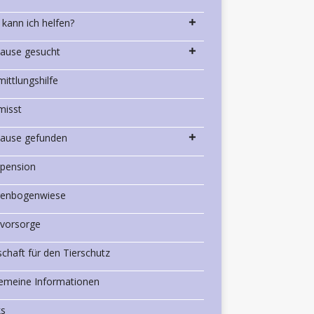
 kann ich helfen?
ause gesucht
mittlungshilfe
misst
ause gefunden
rpension
enbogenwiese
rvorsorge
schaft für den Tierschutz
gemeine Informationen
ks