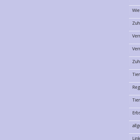
Wie
Zuh
Ver
Ver
Zuh
Tie
Reg
Tie
Erb
all
Lin