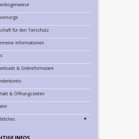
enbogenwiese
rvorsorge
schaft für den Tierschutz
gemeine Informationen
ks
nloads & Onlineformulare
ndenkonto
takt & Öffnungszeiten
ahrt
htliches
HTIGE INFOS