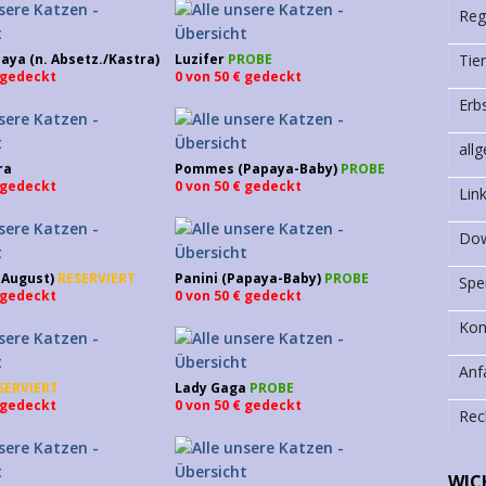
Reg
Tie
ya (n. Absetz./Kastra)
Luzifer
PROBE
€ gedeckt
0 von 50 € gedeckt
Erb
all
ra
Pommes (Papaya-Baby)
PROBE
€ gedeckt
0 von 50 € gedeckt
Lin
Dow
b August)
RESERVIERT
Panini (Papaya-Baby)
PROBE
Spe
€ gedeckt
0 von 50 € gedeckt
Kon
Anf
SERVIERT
Lady Gaga
PROBE
€ gedeckt
0 von 50 € gedeckt
Rec
WIC