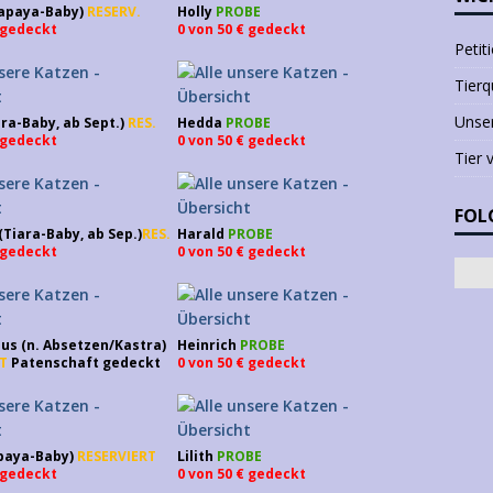
apaya-Baby)
RESERV.
Holly
PROBE
€ gedeckt
0 von 50 € gedeckt
Petit
Tierq
Unser
ra-Baby, ab Sept.)
RES.
Hedda
PROBE
€ gedeckt
0 von 50 € gedeckt
Tier 
FOL
Tiara-Baby, ab Sep.)
RES.
Harald
PROBE
€ gedeckt
0 von 50 € gedeckt
s (n. Absetzen/Kastra)
Heinrich
PROBE
T
Patenschaft gedeckt
0 von 50 € gedeckt
paya-Baby)
RESERVIERT
Lilith
PROBE
€ gedeckt
0 von 50 € gedeckt