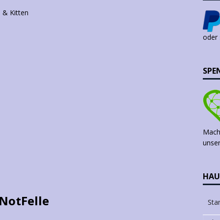
 & Kitten
oder
SPE
Mach 
unser
HAU
NotFelle
Star