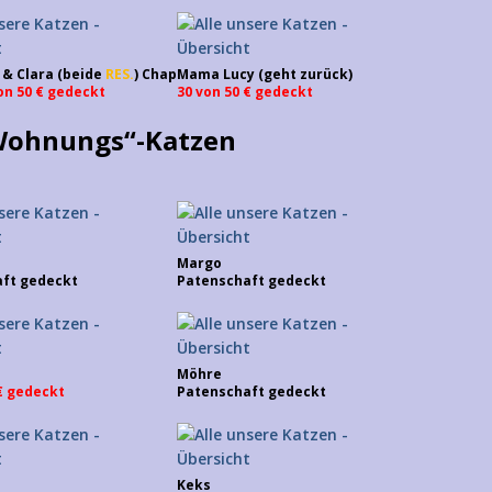
 & Clara (beide
RES.
) Chap
Mama Lucy (geht zurück)
on 50 € gedeckt
30 von 50 € gedeckt
Wohnungs“-Katzen
Margo
ft gedeckt
Patenschaft gedeckt
Möhre
 € gedeckt
Patenschaft gedeckt
Keks