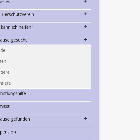
uelles
 Tierschutzverein
 kann ich helfen?
ause gesucht
de
zen
ltiere
ntiere
mittlungshilfe
misst
ause gefunden
rpension