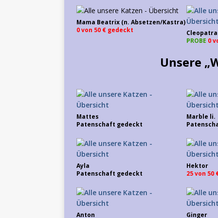
Mama Beatrix (n. Absetzen/Kastra)
0 von 50 € gedeckt
Cleopatra
PROBE
0 v
Unsere „
Mattes
Marble li.
Patenschaft gedeckt
Patenscha
Ayla
Hektor
Patenschaft gedeckt
25 von 50
Anton
Ginger