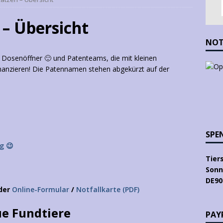
 – Übersicht
NOT
e Dosenöffner 🙂 und
Patenteams, die mit kleinen
inanzieren! Die Patennamen stehen abgekürzt auf der
SPE
g 😉
Tier
Sonn
DE90
der
Online-Formular
/
Notfallkarte (PDF)
e Fundtiere
PAYP