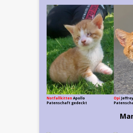
Opi
Jeffre
Notfallkitten
Apollo
Patenscha
Patenschaft gedeckt
Mam