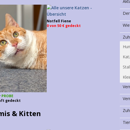
Akt
Der
Notfell Fiene
Wie
0 von 50 € gedeckt
Zuh
Hun
Kat
Stal
Klei
Ver
y
PROBE
Ver
ft gedeckt
Zuh
is & Kitten
Tie